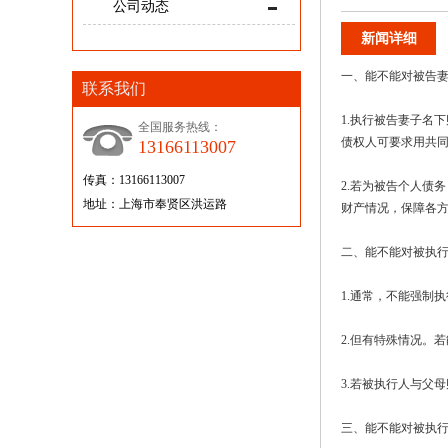
公司动态
新闻详细
一、能不能对被告
联系我们
1.执行被告妻子名
全国服务热线：
债权人可要求用共
13166113007
传真：13166113007
2.若为被告个人债
地址：上海市奉贤区洪运路
财产情况，保障各
二、能不能对被执
1.通常，不能强制
2.但有特殊情况。
3.若被执行人与父
三、能不能对被执