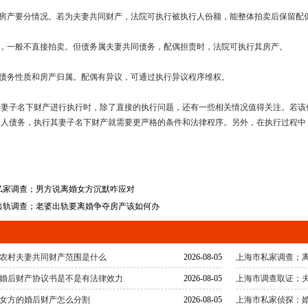
偶房产要分情况。若为夫妻共同财产，法院可执行被执行人份额，能整体拍卖后保留配
产，一般不直接拍卖。但债务属夫妻共同债务，配偶担责时，法院可执行其房产。
查债务性质和房产归属。配偶有异议，可通过执行异议程序维权。
告妻子名下财产进行执行时，除了直接的执行问题，还有一些相关情况值得关注。若该
个人债务，执行其妻子名下财产就需要更严格的条件和法律程序。另外，在执行过程中
。
私家调查；男方说离婚女方沉默咋应对
出轨调查；老婆出轨要离婚争夺房产该如何办
农村夫妻共同财产范围是什么
2026-08-05
上海市私家调查；
婚后财产协议书是不是有法律效力
2026-08-05
上海市调查取证；
女方的婚后财产怎么分割
2026-08-05
上海市私家侦探：