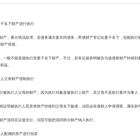
妻子名下财产进行执行
下财产，要分情况处理。若债务属夫妻共同债务，即便财产登记在妻子名下，也能执行
同财产偿债。
务，一般不能直接执行其妻子名下财产。不过，若有证据表明被告为逃债将财产转移到
方权益。
行人父母财产强制执行
执行被执行人父母的财产。因为执行对象是被执行人财产，其父母不是执行案件当事人
若能证明被执行人恶意将财产转移到父母名下躲债，法院会依债权人申请调查，属实则
母财产混同且证据充分，法院可能把混同部分财产纳入执行。
行人配偶的房产进行拍卖